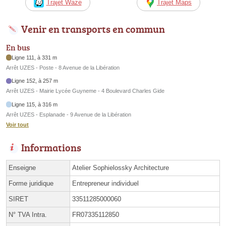
Trajet Waze
Trajet Maps
Venir en transports en commun
En bus
Ligne 111, à 331 m
Arrêt UZES - Poste - 8 Avenue de la Libération
Ligne 152, à 257 m
Arrêt UZES - Mairie Lycée Guyneme - 4 Boulevard Charles Gide
Ligne 115, à 316 m
Arrêt UZES - Esplanade - 9 Avenue de la Libération
Voir tout
Informations
Enseigne
Atelier Sophielossky Architecture
Forme juridique
Entrepreneur individuel
SIRET
33511285000060
N° TVA Intra.
FR07335112850