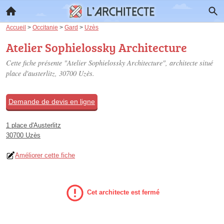
Accueil
>
Occitanie
>
Gard
>
Uzès
Atelier Sophielossky Architecture
Cette fiche présente "Atelier Sophielossky Architecture", architecte situé
place d'austerlitz
, 30700 Uzès.
Demande de devis en ligne
1 place d'Austerlitz
30700 Uzès
Améliorer cette fiche
Cet architecte est fermé