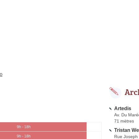
io
Arc
Artedis
Av. Du Maré
71 mètres
9h - 18h
Tristan We
Rue Joseph P
9h - 18h