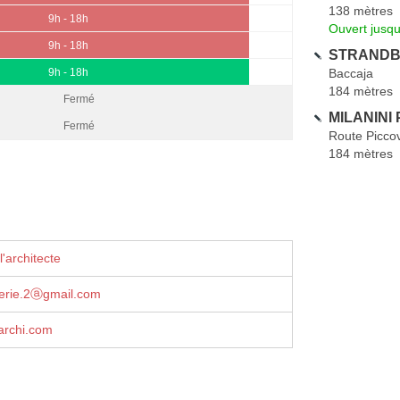
138 mètres
9h - 18h
Ouvert jusqu
9h - 18h
STRANDBE
Baccaja
9h - 18h
184 mètres
Fermé
MILANINI P
Fermé
Route Picco
184 mètres
'architecte
erie.2ⓐgmail.com
rchi.com