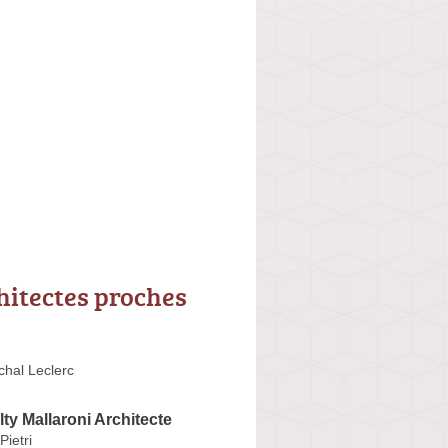
hitectes proches
chal Leclerc
lty Mallaroni Architecte
ietri