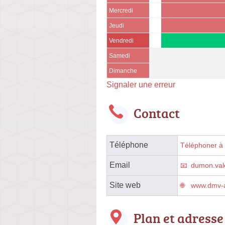
Mercredi
Jeudi
Vendredi
Samedi
Dimanche
Signaler une erreur
Contact
Téléphone
Téléphoner à l
Email
dumon.val
Site web
www.dmv-a
Plan et adresse