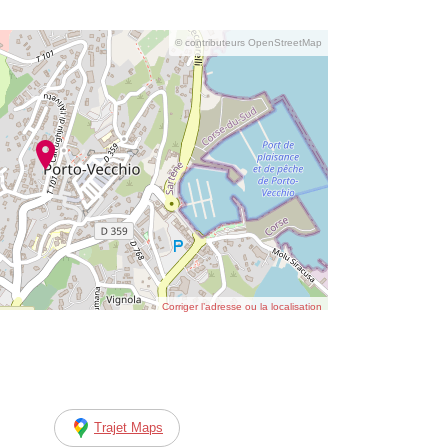
© contributeurs OpenStreetMap
Corriger l’adresse ou la localisation
Trajet Maps