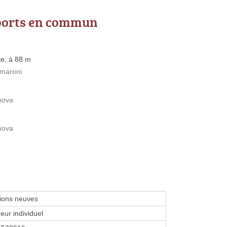
ports en commun
te, à 88 m
amaroni
nova
nova
ions neuves
eur individuel