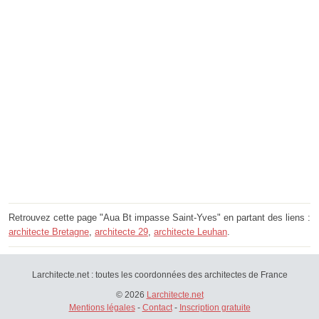
Retrouvez cette page "Aua Bt impasse Saint-Yves" en partant des liens :
architecte Bretagne
,
architecte 29
,
architecte Leuhan
.
Larchitecte.net : toutes les coordonnées des architectes de France
© 2026
Larchitecte.net
Mentions légales
-
Contact
-
Inscription gratuite