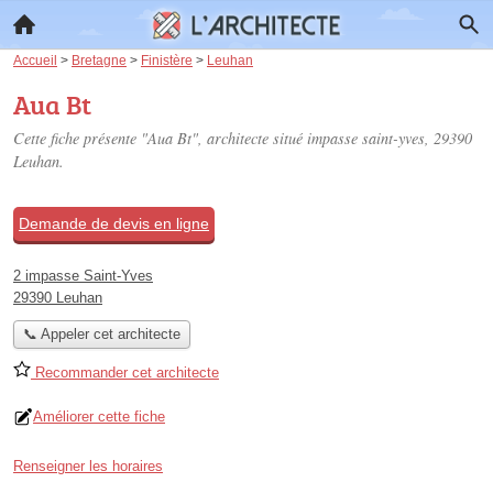
Accueil
>
Bretagne
>
Finistère
>
Leuhan
Aua Bt
Cette fiche présente "Aua Bt", architecte situé
impasse saint-yves
, 29390
Leuhan.
Demande de devis en ligne
2 impasse Saint-Yves
29390 Leuhan
📞 Appeler cet architecte
Recommander cet architecte
Améliorer cette fiche
Renseigner les horaires