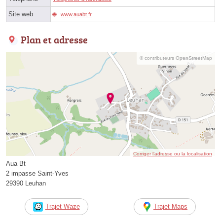
Site web
www.auabt.fr
Plan et adresse
© contributeurs OpenStreetMap
Corriger l’adresse ou la localisation
Aua Bt
2 impasse Saint-Yves
29390 Leuhan
Trajet Waze
Trajet Maps