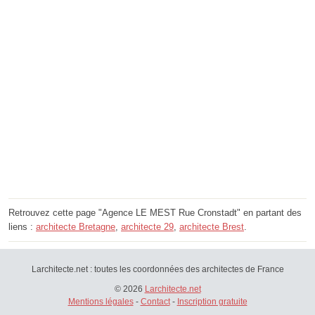
Retrouvez cette page "Agence LE MEST Rue Cronstadt" en partant des
liens :
architecte Bretagne
,
architecte 29
,
architecte Brest
.
Larchitecte.net : toutes les coordonnées des architectes de France
© 2026
Larchitecte.net
Mentions légales
-
Contact
-
Inscription gratuite