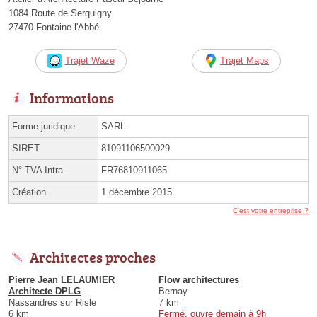
1084 Route de Serquigny
27470 Fontaine-l'Abbé
Trajet Waze
Trajet Maps
Informations
Forme juridique
SARL
SIRET
81091106500029
N° TVA Intra.
FR76810911065
Création
1 décembre 2015
C'est votre entreprise ?
Architectes proches
Pierre Jean LELAUMIER
Flow architectures
Architecte DPLG
Bernay
Nassandres sur Risle
7 km
6 km
Fermé, ouvre demain à 9h