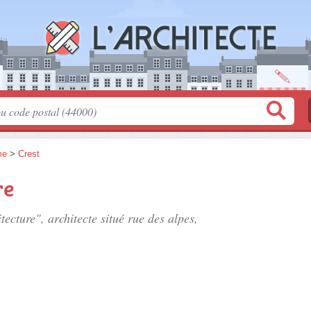
me
>
Crest
re
tecture", architecte situé
rue des alpes
,