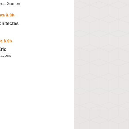
ères Gamon
re à 9h
hitectes
e à 9h
ric
lacons