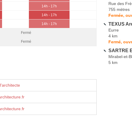
Rue des Fr
14h - 17h
755 mètres
Fermée, ouv
14h - 17h
TEXUS Arc
14h - 17h
Eurre
Fermé
4 km
Fermé, ouvr
Fermé
SARTRE E
Mirabel-et-B
5 km
'architecte
chitecture.fr
chitecture.fr