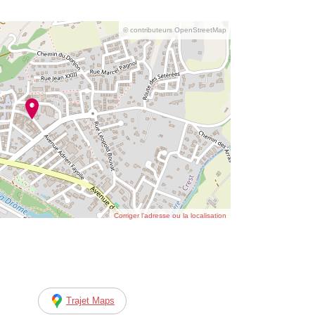
© contributeurs OpenStreetMap
Corriger l’adresse ou la localisation
Trajet Maps