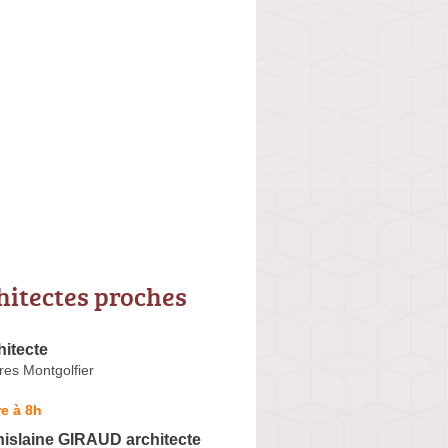
hitectes proches
itecte
res Montgolfier
e à 8h
islaine GIRAUD architecte