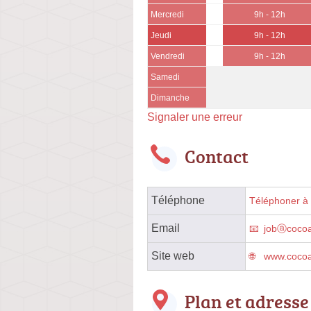
Mercredi
9h - 12h
Jeudi
9h - 12h
Vendredi
9h - 12h
Samedi
Dimanche
Signaler une erreur
Contact
Téléphone
Téléphoner à l
Email
jobⓐcocoar
Site web
www.cocoar
Plan et adresse