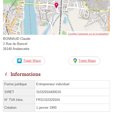
Corriger l’adresse ou la localisation
BONNAUD Claude
2 Rue du Bancel
26140 Andancette
Trajet Waze
Trajet Maps
Informations
Forme juridique
Entrepreneur individuel
SIRET
31032916400019
N° TVA Intra.
FR31310329164
Création
1 janvier 1900