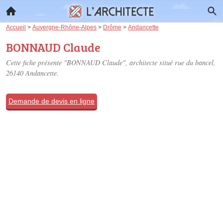
Accueil
>
Auvergne-Rhône-Alpes
>
Drôme
>
Andancette
BONNAUD Claude
Cette fiche présente "BONNAUD Claude", architecte situé
rue du bancel
,
26140 Andancette.
Demande de devis en ligne