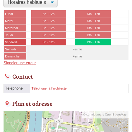
Lundi
8h - 12h
13h - 17h
Mardi
8h - 12h
13h - 17h
Mercredi
8h - 12h
13h - 17h
Jeudi
8h - 12h
13h - 17h
Vendredi
8h - 12h
13h - 17h
Samedi
Fermé
Dimanche
Fermé
Signaler une erreur
Contact
Téléphone
Téléphoner à l'architecte
Plan et adresse
© contributeurs OpenStreetMap