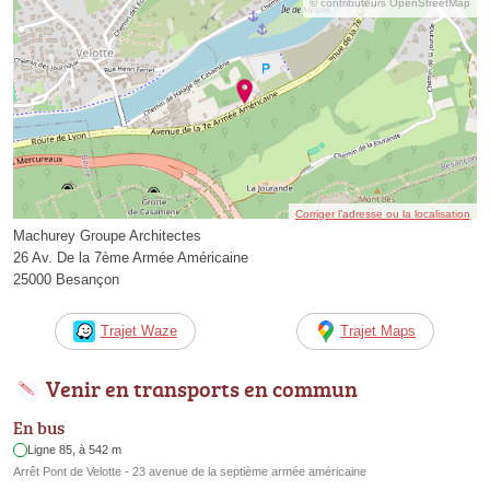
© contributeurs OpenStreetMap
Corriger l’adresse ou la localisation
Machurey Groupe Architectes
26 Av. De la 7ème Armée Américaine
25000 Besançon
Trajet Waze
Trajet Maps
Venir en transports en commun
En bus
Ligne 85, à 542 m
Arrêt Pont de Velotte - 23 avenue de la septième armée américaine