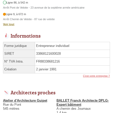
Ligne 86, à 542 m
Arrêt Pont de Velotte - 23 avenue de la septième armée américaine
Ligne 9, à 672 m
Arrêt Chemin de Velotte - 87 rue de velotte
Voir tout
Informations
Forme juridique
Entrepreneur individuel
SIRET
33868121600028
N° TVA Intra.
FR88338681216
Création
2 janvier 1991
C'est votre entreprise ?
Architectes proches
Atelier d'Architecture Guipet
BALLET Franck Architecte DPLG-
Rue du Pont
Expert bâtiment
545 mètres
A chemin des Journaux
1.4 km