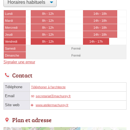
Lundi
8h - 12h
14h - 18h
Mardi
8h - 12h
14h - 18h
Mercredi
8h - 12h
14h - 18h
Jeudi
8h - 12h
14h - 18h
Vendredi
8h - 12h
14h - 17h
Samedi
Fermé
Dimanche
Fermé
Signaler une erreur
Contact
Téléphone
Téléphoner à l'architecte
Email
secretariatⓐmachurey.fr
Site web
www.ateliermachurey.fr
Plan et adresse