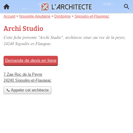
Accueil
>
Nouvelle-Aquitaine
>
Dordogne
>
Sigoulès-et-Flaugeac
Archi Studio
Cette fiche présente "Archi Studio", architecte situé
zae roc de la peyre
,
24240 Sigoulès-et-Flaugeac.
Demande de devis en ligne
7 Zae Roc de la Peyre
24240 Sigoulès-et-Flaugeac
📞 Appeler cet architecte