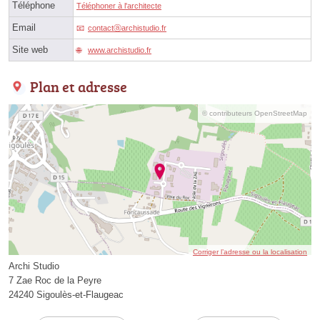
Téléphone
Téléphoner à l'architecte
Email
contactⓐarchistudio.fr
Site web
www.archistudio.fr
Plan et adresse
© contributeurs OpenStreetMap
Corriger l’adresse ou la localisation
Archi Studio
7 Zae Roc de la Peyre
24240 Sigoulès-et-Flaugeac