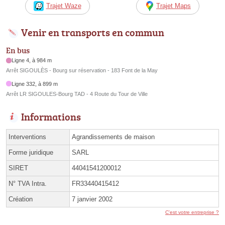
Trajet Waze
Trajet Maps
Venir en transports en commun
En bus
Ligne 4, à 984 m
Arrêt SIGOULÈS - Bourg sur réservation - 183 Font de la May
Ligne 332, à 899 m
Arrêt LR SIGOULES-Bourg TAD - 4 Route du Tour de Ville
Informations
Interventions
Agrandissements de maison
Forme juridique
SARL
SIRET
44041541200012
N° TVA Intra.
FR33440415412
Création
7 janvier 2002
C'est votre entreprise ?