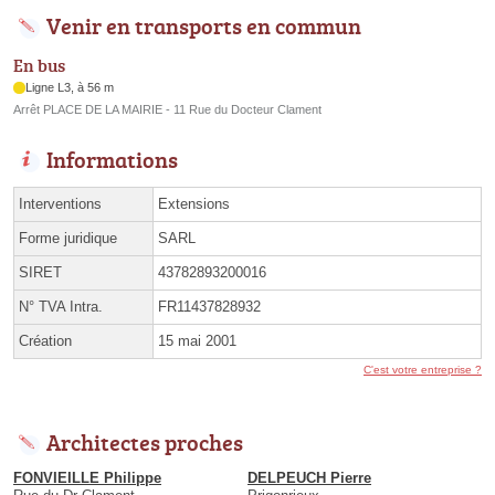
Venir en transports en commun
En bus
Ligne L3, à 56 m
Arrêt PLACE DE LA MAIRIE - 11 Rue du Docteur Clament
Informations
Interventions
Extensions
Forme juridique
SARL
SIRET
43782893200016
N° TVA Intra.
FR11437828932
Création
15 mai 2001
C'est votre entreprise ?
Architectes proches
FONVIEILLE Philippe
DELPEUCH Pierre