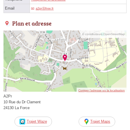
Email
a2prⓐfree.fr
Plan et adresse
© contributeurs OpenStreetMap
Corriger l’adresse ou la localisation
A2Pr
10 Rue du Dr Clament
24130 La Force
Trajet Waze
Trajet Maps