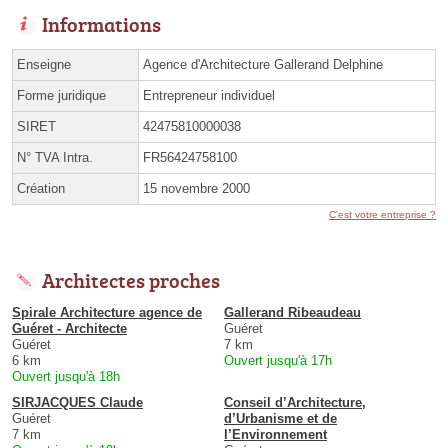
Informations
Enseigne
Agence d'Architecture Gallerand Delphine
Forme juridique
Entrepreneur individuel
SIRET
42475810000038
N° TVA Intra.
FR56424758100
Création
15 novembre 2000
C'est votre entreprise ?
Architectes proches
Spirale Architecture agence de
Gallerand Ribeaudeau
Guéret - Architecte
Guéret
Guéret
7 km
6 km
Ouvert jusqu'à 17h
Ouvert jusqu'à 18h
SIRJACQUES Claude
Conseil d’Architecture,
Guéret
d’Urbanisme et de
7 km
l’Environnement