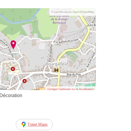
© contributeurs OpenStreetMap
Corriger l’adresse ou la localisation
 Décoration
Trajet Maps