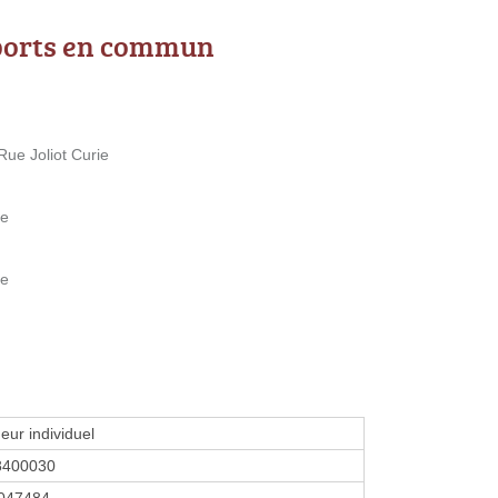
ports en commun
Rue Joliot Curie
ie
ie
eur individuel
8400030
047484