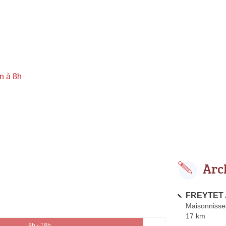
n à 8h
Arc
FREYTET 
Maisonnisse
17 km
8h - 18h