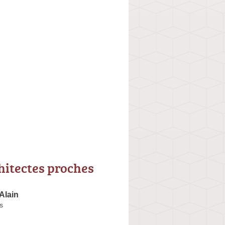
hitectes proches
Alain
s