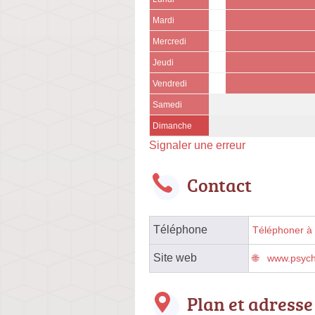
Mardi
Mercredi
Jeudi
Vendredi
Samedi
Dimanche
Signaler une erreur
Contact
Téléphone
Téléphoner à l
Site web
www.psych
Plan et adresse