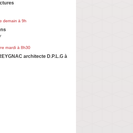
ctures
e demain à 9h
ens
r
re mardi à 8h30
REYGNAC architecte D.P.L.G à