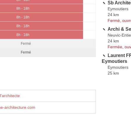
Sb Archite
Eymoutiers
8h - 18h
24 km
8h - 18h
Fermé, ouvr
8h - 18h
Archi & S
Neuvic-Entie
8h - 18h
24 km
Fermé
Fermée, ouv
Fermé
Laurent F
Eymoutiers
Eymoutiers
25 km
'architecte
e-architecture.com