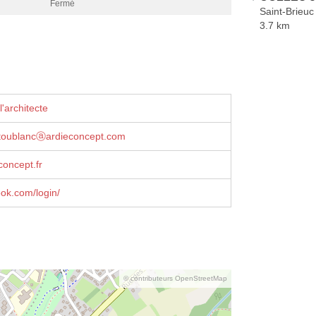
Fermé
Saint-Brieuc
3.7 km
'architecte
toublancⓐardieconcept.com
oncept.fr
ook.com/login/
© contributeurs OpenStreetMap