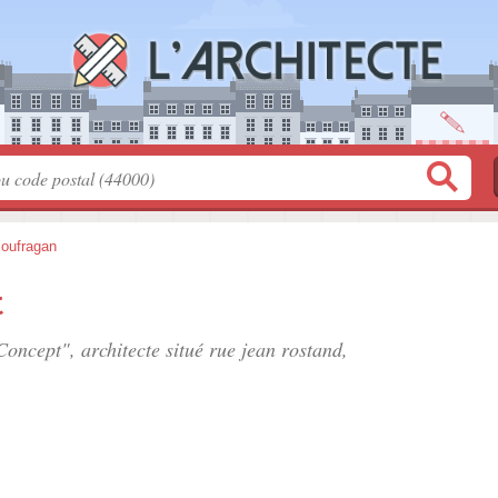
loufragan
t
Concept", architecte situé
rue jean rostand
,