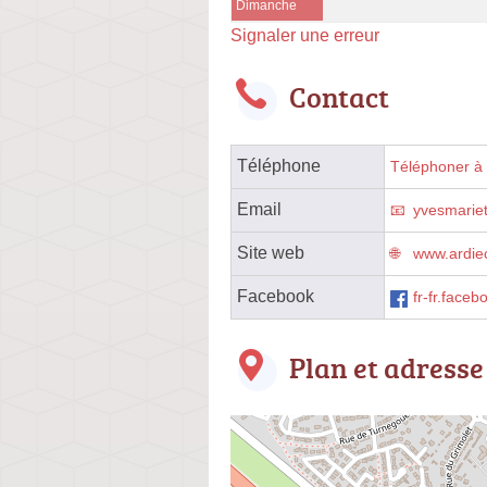
Dimanche
Signaler une erreur
Contact
Téléphone
Téléphoner à l
Email
yvesmarie
Site web
www.ardiec
Facebook
fr-fr.faceb
Plan et adresse