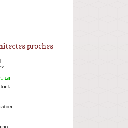
hitectes proches
N
rée
'à 19h
rick
éation
ean