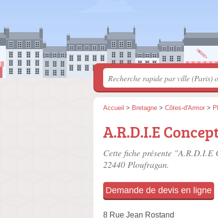
Accueil
>
Bretagne
>
Côtes-d'Armor
>
P
A.R.D.I.E Concep
Cette fiche présente "A.R.D.I.E 
22440 Ploufragan.
Demande de devis en ligne
8 Rue Jean Rostand