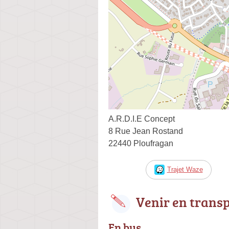
A.R.D.I.E Concept
8 Rue Jean Rostand
22440 Ploufragan
Trajet Waze
Venir en trans
En bus