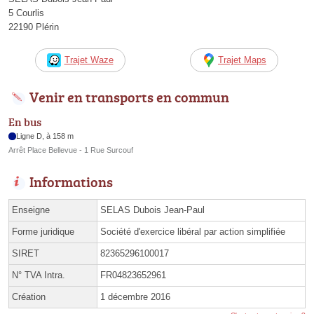
5 Courlis
22190 Plérin
Trajet Waze
Trajet Maps
Venir en transports en commun
En bus
Ligne D, à 158 m
Arrêt Place Bellevue - 1 Rue Surcouf
Informations
Enseigne
SELAS Dubois Jean-Paul
Forme juridique
Société d'exercice libéral par action simplifiée
SIRET
82365296100017
N° TVA Intra.
FR04823652961
Création
1 décembre 2016