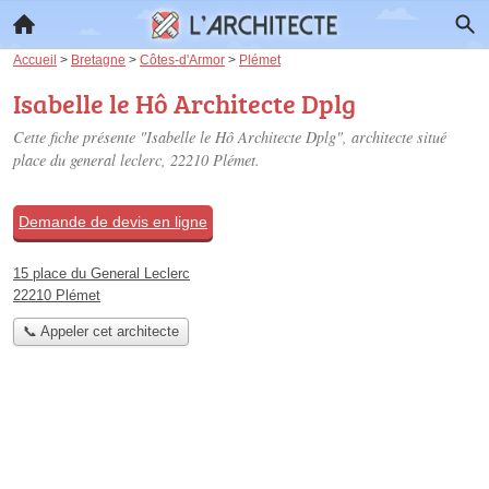
Accueil
>
Bretagne
>
Côtes-d'Armor
>
Plémet
Isabelle le Hô Architecte Dplg
Cette fiche présente "Isabelle le Hô Architecte Dplg", architecte situé
place du general leclerc
, 22210 Plémet.
Demande de devis en ligne
15 place du General Leclerc
22210 Plémet
📞 Appeler cet architecte