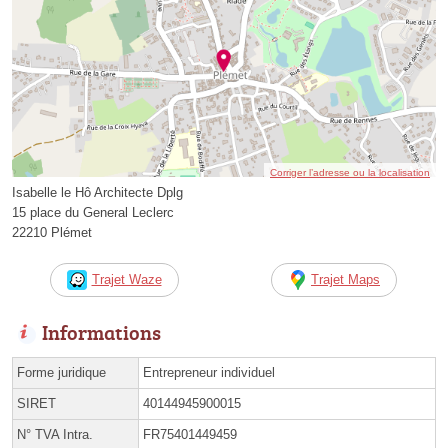
Corriger l’adresse ou la localisation
Isabelle le Hô Architecte Dplg
15 place du General Leclerc
22210 Plémet
Trajet Waze
Trajet Maps
Informations
Forme juridique
Entrepreneur individuel
SIRET
40144945900015
N° TVA Intra.
FR75401449459