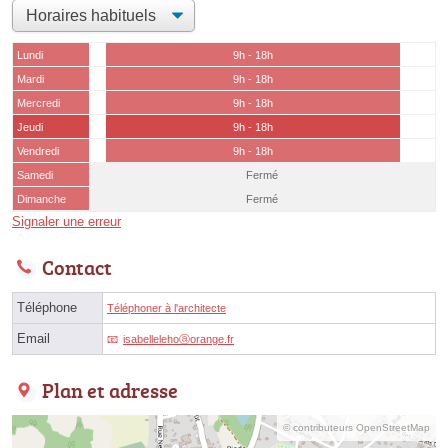
Lundi
9h - 18h
Mardi
9h - 18h
Mercredi
9h - 18h
Jeudi
9h - 18h
Vendredi
9h - 18h
Samedi
Fermé
Dimanche
Fermé
Signaler une erreur
Contact
Téléphone
Téléphoner à l'architecte
Email
isabellelehoⓐorange.fr
Plan et adresse
© contributeurs OpenStreetMap