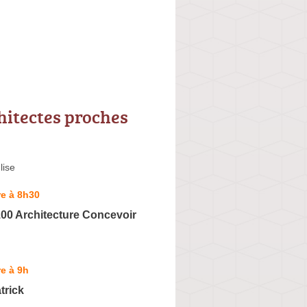
hitectes proches
lise
e à 8h30
00 Architecture Concevoir
e à 9h
rick