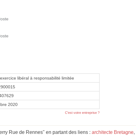
Poste
Poste
exercice libéral à responsabilité limitée
2900015
407629
bre 2020
C'est votre entreprise ?
erry Rue de Rennes" en partant des liens :
architecte Bretagne
,