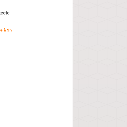
tecte
e à 9h