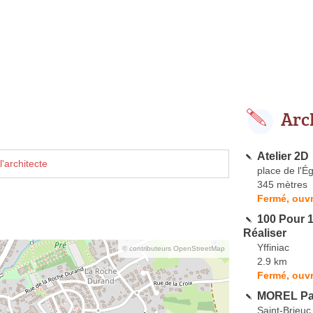
Arc
Atelier 2D
'architecte
place de l'Ég
345 mètres
Fermé, ouvr
100 Pour 1
Réaliser
Yffiniac
© contributeurs OpenStreetMap
2.9 km
Fermé, ouvr
MOREL Pat
Saint-Brieuc