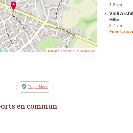
3.6 km
Violi Archi
Hillion
3.7 km
Fermé, ouvr
Corriger l’adresse ou la localisation
Trajet Maps
ports en commun