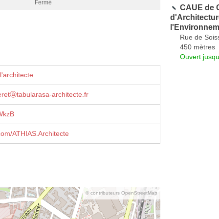
Fermé
CAUE de C
d'Architectu
l'Environnem
Rue de Sois
450 mètres
Ouvert jusqu
'architecte
etⓐtabularasa-architecte.fr
dWkzB
com/ATHIAS.Architecte
© contributeurs OpenStreetMap