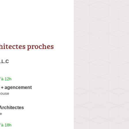
hitectes proches
A.L.C
'à 12h
+ agencement
house
Architectes
e
'à 18h