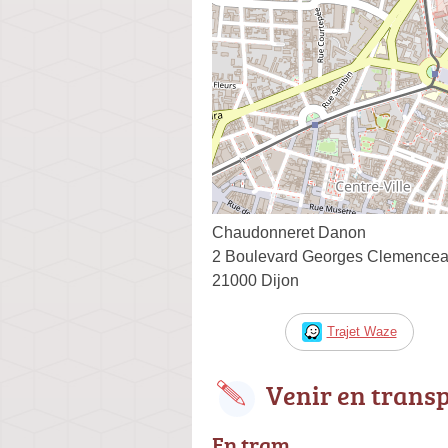
Chaudonneret Danon
2 Boulevard Georges Clemence
21000 Dijon
Trajet Waze
Venir en trans
En tram