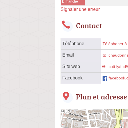
Dimanche
Signaler une erreur
Contact
Téléphone
Téléphoner à l
Email
chaudonner
Site web
cutt.ly/Ih
Facebook
facebook.
Plan et adresse