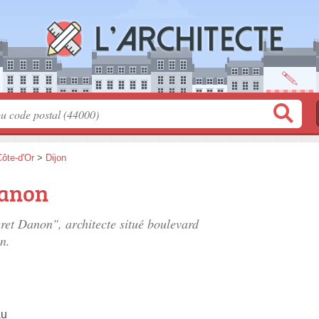
ôte-d'Or
>
Dijon
Danon
ret Danon", architecte situé
boulevard
n.
au