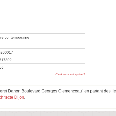
ure contemporaine
0200017
317802
986
C'est votre entreprise ?
eret Danon Boulevard Georges Clemenceau" en partant des lie
chitecte Dijon
.