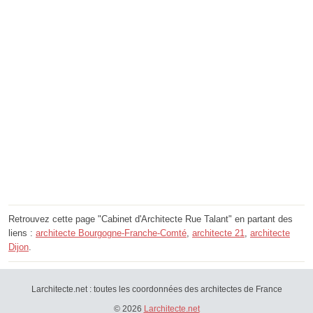
Retrouvez cette page "Cabinet d'Architecte Rue Talant" en partant des
liens :
architecte Bourgogne-Franche-Comté
,
architecte 21
,
architecte
Dijon
.
Larchitecte.net : toutes les coordonnées des architectes de France
© 2026
Larchitecte.net