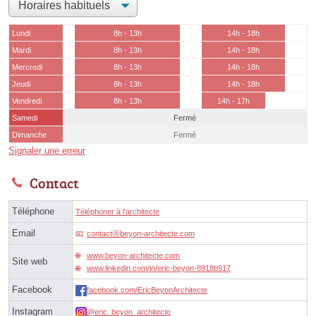
Lundi
8h - 13h
14h - 18h
Mardi
8h - 13h
14h - 18h
Mercredi
8h - 13h
14h - 18h
Jeudi
8h - 13h
14h - 18h
Vendredi
8h - 13h
14h - 17h
Samedi
Fermé
Dimanche
Fermé
Signaler une erreur
Contact
Téléphone
Téléphoner à l'architecte
Email
contactⓐbeyon-architecte.com
www.beyon-architecte.com
Site web
www.linkedin.com/in/eric-beyon-8918b917
Facebook
facebook.com/EricBeyonArchitecte
Instagram
@eric_beyon_architecte