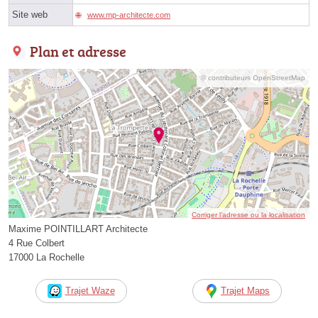
Site web
www.mp-architecte.com
Plan et adresse
© contributeurs OpenStreetMap
Corriger l’adresse ou la localisation
Maxime POINTILLART Architecte
4 Rue Colbert
17000 La Rochelle
Trajet Waze
Trajet Maps