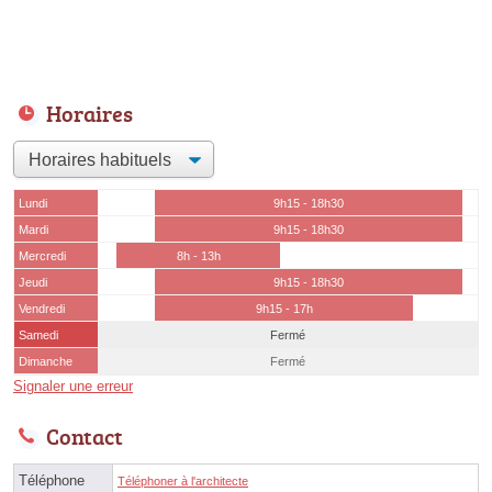
Horaires
Lundi
9h15 - 18h30
Mardi
9h15 - 18h30
Mercredi
8h - 13h
Jeudi
9h15 - 18h30
Vendredi
9h15 - 17h
Samedi
Fermé
Dimanche
Fermé
Signaler une erreur
Contact
Téléphone
Téléphoner à l'architecte