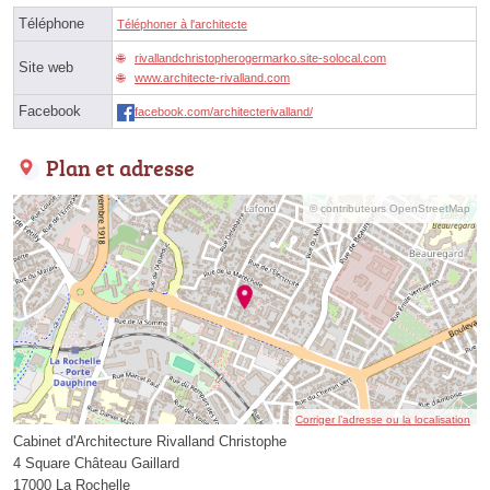
Téléphone
Téléphoner à l'architecte
rivallandchristopherogermarko.site-solocal.com
Site web
www.architecte-rivalland.com
Facebook
facebook.com/architecterivalland/
Plan et adresse
© contributeurs OpenStreetMap
Corriger l’adresse ou la localisation
Cabinet d'Architecture Rivalland Christophe
4 Square Château Gaillard
17000 La Rochelle