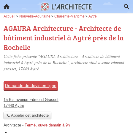
Accueil
>
Nouvelle-Aquitaine
>
Charente-Maritime
>
Aytré
AGAURA Architecture - Architecte de
bâtiment industriel à Aytré près de la
Rochelle
Cette fiche présente "AGAURA Architecture - Architecte de bâtiment
industriel à Aytré près de la Rochelle", architecte situé
avenue edmond
grasset
, 17440 Aytré.
Demande de devis en ligne
15 Bis avenue Edmond Grasset
17440 Aytré
📞 Appeler cet architecte
Architecte
-
Fermé, ouvre demain à 9h