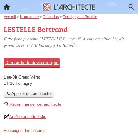
Accueil
>
Normandie
>
Calvados
>
Formigny La Bataille
LESTELLE Bertrand
Cette fiche présente "LESTELLE Bertrand", architecte situé
lieu-dit
grand véret
, 14710 Formigny La Bataille.
Demande de devis en ligne
Lieu-Dit Grand Véret
14710 Formigny
📞 Appeler cet architecte
Recommander cet architecte
Améliorer cette fiche
Renseigner les horaires