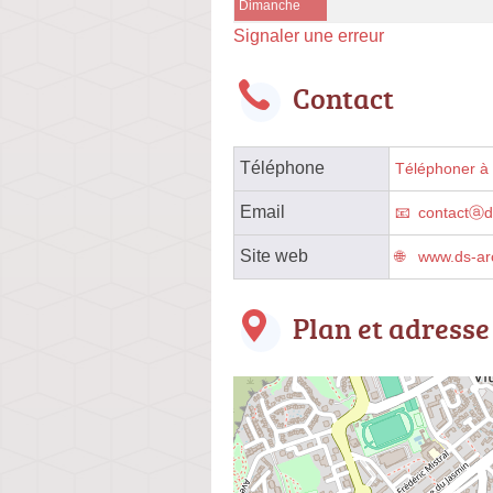
Dimanche
Signaler une erreur
Contact
Téléphone
Téléphoner à l
Email
contactⓐd
Site web
www.ds-ar
Plan et adresse