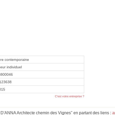
ure contemporaine
eur individuel
3800046
123638
2015
C'est votre entreprise ?
 D'ANNA Architecte chemin des Vignes" en partant des liens :
a