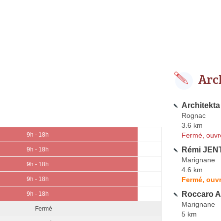
Arc
Architekta
Rognac
3.6 km
Fermé, ouvr
9h - 18h
Rémi JEN
9h - 18h
Marignane
9h - 18h
4.6 km
Fermé, ouvr
9h - 18h
Roccaro A
9h - 18h
Marignane
Fermé
5 km