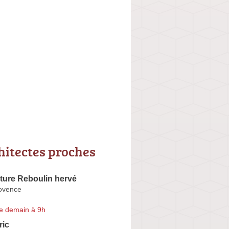
hitectes proches
ture Reboulin hervé
ovence
e demain à 9h
ric