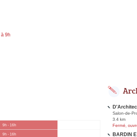
 à 9h
Arc
D'Architec
Salon-de-Pr
3.4 km
Fermé, ouvr
9h - 16h
BARDIN E
9h - 16h