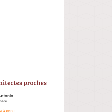
hitectes proches
Antonio
hare
e à 8h30