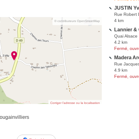
JUSTIN Y
Rue Robert
4 km
© contributeurs OpenStreetMap
Lannier & 
Quai Alsace 
4.2 km
Fermé, ouvr
Madera Ar
Rue Jacque
4.9 km
Fermé, ouvr
Corriger l’adresse ou la localisation
ugainvilliers