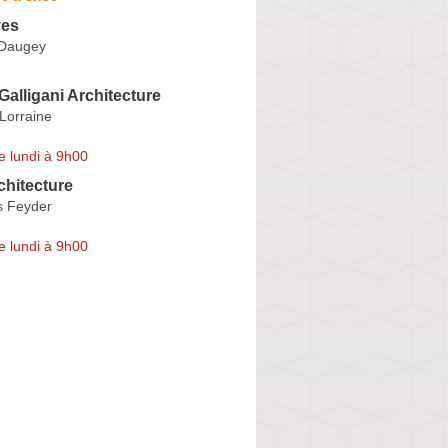
ves
 Daugey
Galligani Architecture
Lorraine
e lundi à 9h00
chitecture
s Feyder
e lundi à 9h00