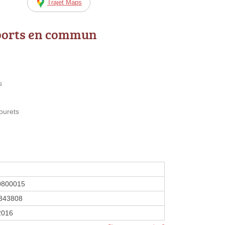
Trajet Maps
ports en commun
s
ourets
0800015
343808
 2016