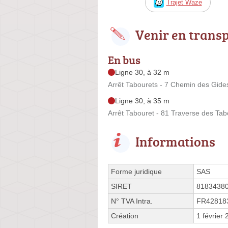
Trajet Waze
Venir en trans
En bus
Ligne 30, à 32 m
Arrêt Tabourets - 7 Chemin des Gide
Ligne 30, à 35 m
Arrêt Tabouret - 81 Traverse des Tab
Informations
Forme juridique
SAS
SIRET
8183438
N° TVA Intra.
FR42818
Création
1 février