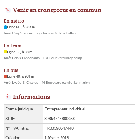
Venir en transports en commun
En métro
Ligne M1, à 283 m
Arrêt Cinq Avenues Longchamp - 16 Rue buffon
En tram
Ligne T2, à 38 m
Arrêt Palais Longchamp - 131 Boulevard longchamp
En bus
Ligne 49, à 208 m
Arrêt Lycée St Charles - 44 Boulevard camille flammarion
Informations
Forme juridique
Entrepreneur individuel
SIRET
39854744800058
N° TVA Intra.
FR83398547448
Création
1 février 2018