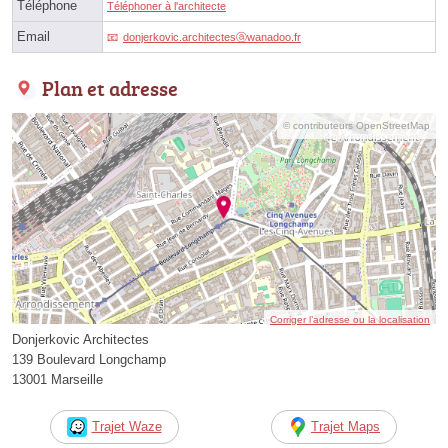
Téléphone
Téléphoner à l'architecte
Email
donjerkovic.architectesⓐwanadoo.fr
Plan et adresse
© contributeurs OpenStreetMap
Corriger l’adresse ou la localisation
Donjerkovic Architectes
139 Boulevard Longchamp
13001 Marseille
Trajet Waze
Trajet Maps