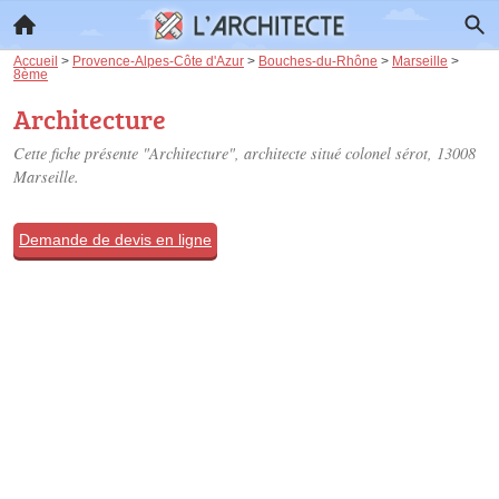
Accueil
>
Provence-Alpes-Côte d'Azur
>
Bouches-du-Rhône
>
Marseille
>
8ème
Architecture
Cette fiche présente "Architecture", architecte situé
colonel sérot
, 13008
Marseille.
Demande de devis en ligne