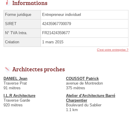
Informations
Forme juridique
Entrepreneur individuel
SIRET
42435967700079
N° TVA Intra.
FR21424359677
Création
1 mars 2015
C'est votre entreprise ?
Architectes proches
DANIEL Jean
COUSSOT Patrick
Traverse Prat
avenue de Montredon
91 mètres
375 mètres
I.L.R Architecture
Atelier d'Architecture Barré
Traverse Garde
Charpentier
920 mètres
Boulevard du Sablier
1.1 km