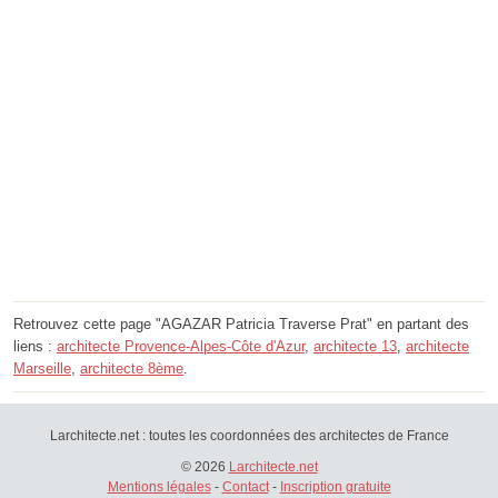
Retrouvez cette page "AGAZAR Patricia Traverse Prat" en partant des
liens :
architecte Provence-Alpes-Côte d'Azur
,
architecte 13
,
architecte
Marseille
,
architecte 8ème
.
Larchitecte.net : toutes les coordonnées des architectes de France
© 2026
Larchitecte.net
Mentions légales
-
Contact
-
Inscription gratuite