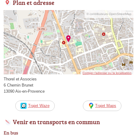
Plan et adresse
© contributeurs OpenStreetMap
Corriger l’adresse ou la localisation
Thorel et Associes
6 Chemin Brunet
13090 Aix-en-Provence
Trajet Waze
Trajet Maps
Venir en transports en commun
En bus