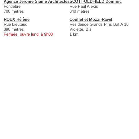
Agence Jerôme Siame Architectes
SCOTT-OLDFIELD Dominic
Fontlebre
Rue Paul Alexis
700 mètres
840 mètres
ROUX Hélène
Coullet et Mozzi-Ravel
Rue Lieutaud
Résidence Grands Pins Bât A 18
890 mètres
Violette, Bis
Fermée, ouvre lundi à 9h00
1 km