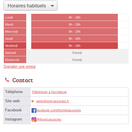
Lundi
9h - 18h
Mardi
9h - 18h
Mercredi
9h - 18h
Jeudi
9h - 18h
Vendredi
9h - 18h
Samedi
Fermé
Dimanche
Fermé
Signaler une erreur
Contact
Téléphone
Téléphoner à l'architecte
Site web
www.thorel-associes.fr
Facebook
facebook.com/thoreletassocies
Instagram
@thorel.associes