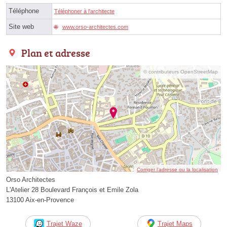
Téléphone
Téléphoner à l'architecte
Site web
www.orso-architectes.com
Plan et adresse
© contributeurs OpenStreetMap
Corriger l’adresse ou la localisation
Orso Architectes
L'Atelier 28 Boulevard François et Emile Zola
13100 Aix-en-Provence
Trajet Waze
Trajet Maps