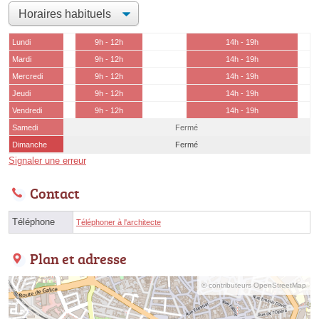
Lundi
9h - 12h
14h - 19h
Mardi
9h - 12h
14h - 19h
Mercredi
9h - 12h
14h - 19h
Jeudi
9h - 12h
14h - 19h
Vendredi
9h - 12h
14h - 19h
Samedi
Fermé
Dimanche
Fermé
Signaler une erreur
Contact
Téléphone
Téléphoner à l'architecte
Plan et adresse
© contributeurs OpenStreetMap