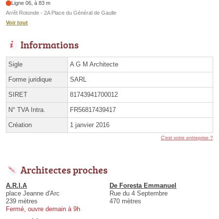
Ligne 06, à 83 m
Arrêt Rotonde - 2A Place du Général de Gaulle
Voir tout
Informations
Sigle
A G M Architecte
Forme juridique
SARL
SIRET
81743941700012
N° TVA Intra.
FR56817439417
Création
1 janvier 2016
C'est votre entreprise ?
Architectes proches
A.R.I.A
De Foresta Emmanuel
place Jeanne d'Arc
Rue du 4 Septembre
239 mètres
470 mètres
Fermé, ouvre demain à 9h