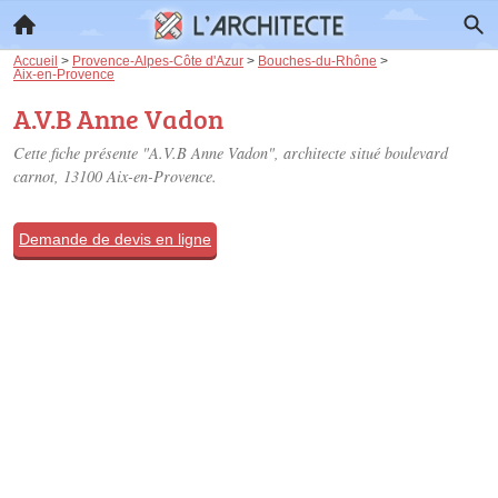
Accueil
>
Provence-Alpes-Côte d'Azur
>
Bouches-du-Rhône
>
Aix-en-Provence
A.V.B Anne Vadon
Cette fiche présente "A.V.B Anne Vadon", architecte situé
boulevard
carnot
, 13100 Aix-en-Provence.
Demande de devis en ligne