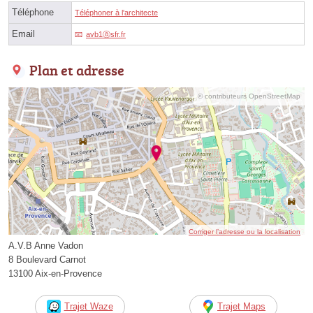
Téléphone
Téléphoner à l'architecte
Email
avb1ⓐsfr.fr
Plan et adresse
© contributeurs OpenStreetMap
Corriger l’adresse ou la localisation
A.V.B Anne Vadon
8 Boulevard Carnot
13100 Aix-en-Provence
Trajet Waze
Trajet Maps