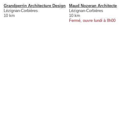
Grandperrin Architecture Design
Maud Nozeran Architecte
Lézignan-Corbières
Lézignan-Corbières
10 km
10 km
Fermé, ouvre lundi à 8h00