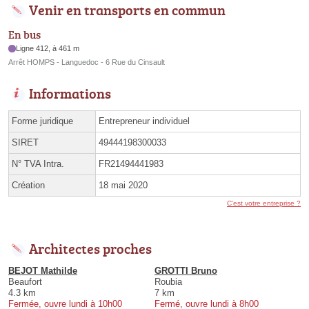
Venir en transports en commun
En bus
Ligne 412, à 461 m
Arrêt HOMPS - Languedoc - 6 Rue du Cinsault
Informations
Forme juridique
Entrepreneur individuel
SIRET
49444198300033
N° TVA Intra.
FR21494441983
Création
18 mai 2020
C'est votre entreprise ?
Architectes proches
BEJOT Mathilde
GROTTI Bruno
Beaufort
Roubia
4.3 km
7 km
Fermée, ouvre lundi à 10h00
Fermé, ouvre lundi à 8h00