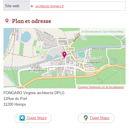
Site web
architecte-fongaro.fr
Plan et adresse
© contributeurs OpenStreetMap
Corriger l’adresse ou la localisation
FONGARO Virginie architecte DPLG
11Rue du Port
11200 Homps
Trajet Waze
Trajet Maps