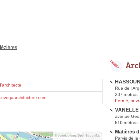
Mézières
Arc
HASSOUN 
'architecte
Rue de l'Ar
237 mètres
evegaarchitecture.com
Fermé, ouvr
VANELLE C
avenue Geo
510 mètres
Matières d
© contributeurs OpenStreetMap
Parvis de la