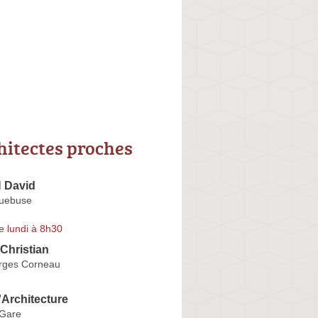
hitectes proches
David
quebuse
e lundi à 8h30
hristian
rges Corneau
'Architecture
 Gare