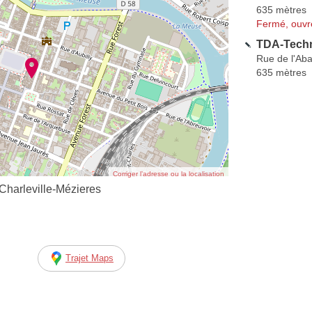
635 mètres
Fermé, ouvr
TDA-Techn
Rue de l'Aba
635 mètres
Corriger l’adresse ou la localisation
Charleville-Mézieres
Trajet Maps