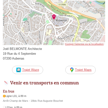
Corriger l’adresse ou la localisation
Joël BELMONTE Architecte
19 Rue du 4 Septembre
07200 Aubenas
Trajet Waze
Trajet Maps
Venir en transports en commun
En bus
Ligne L01, à 89 m
Arrêt Champ de Mars - 18bis Rue Auguste Bouchet
L01ex, à 89 m