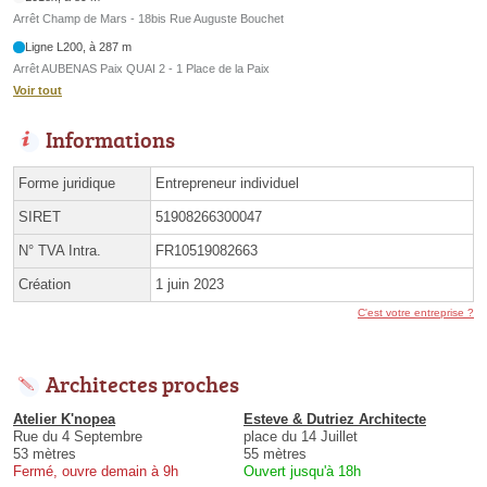
Arrêt Champ de Mars - 18bis Rue Auguste Bouchet
Ligne L200, à 287 m
Arrêt AUBENAS Paix QUAI 2 - 1 Place de la Paix
Voir tout
Informations
Forme juridique
Entrepreneur individuel
SIRET
51908266300047
N° TVA Intra.
FR10519082663
Création
1 juin 2023
C'est votre entreprise ?
Architectes proches
Atelier K'nopea
Esteve & Dutriez Architecte
Rue du 4 Septembre
place du 14 Juillet
53 mètres
55 mètres
Fermé, ouvre demain à 9h
Ouvert jusqu'à 18h