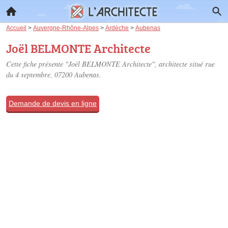
Accueil
>
Auvergne-Rhône-Alpes
>
Ardèche
>
Aubenas
Joël BELMONTE Architecte
Cette fiche présente "Joël BELMONTE Architecte", architecte situé
rue
du 4 septembre
, 07200 Aubenas.
Demande de devis en ligne