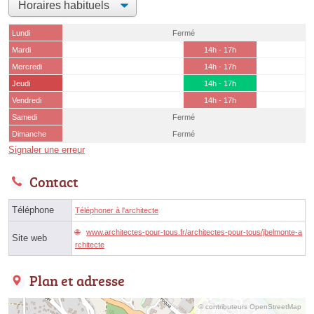
Lundi
Fermé
Mardi
14h - 17h
Mercredi
14h - 17h
Jeudi
14h - 17h
Vendredi
14h - 17h
Samedi
Fermé
Dimanche
Fermé
Signaler une erreur
Contact
Téléphone
Téléphoner à l'architecte
www.architectes-pour-tous.fr/architectes-pour-tous/jbelmonte-a
Site web
rchitecte
Plan et adresse
© contributeurs OpenStreetMap