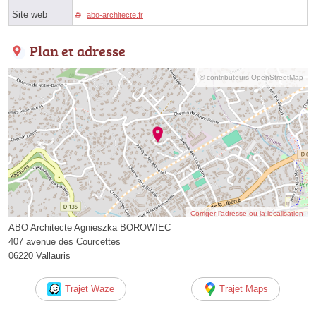
Site web
abo-architecte.fr
Plan et adresse
© contributeurs OpenStreetMap
Corriger l’adresse ou la localisation
ABO Architecte Agnieszka BOROWIEC
407 avenue des Courcettes
06220 Vallauris
Trajet Waze
Trajet Maps