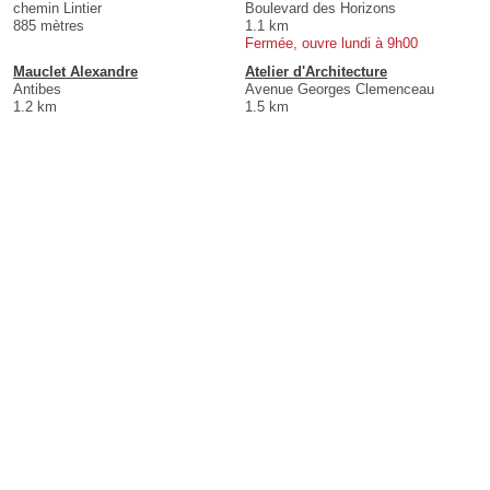
chemin Lintier
Boulevard des Horizons
885 mètres
1.1 km
Fermée, ouvre lundi à 9h00
Mauclet Alexandre
Atelier d'Architecture
Antibes
Avenue Georges Clemenceau
1.2 km
1.5 km