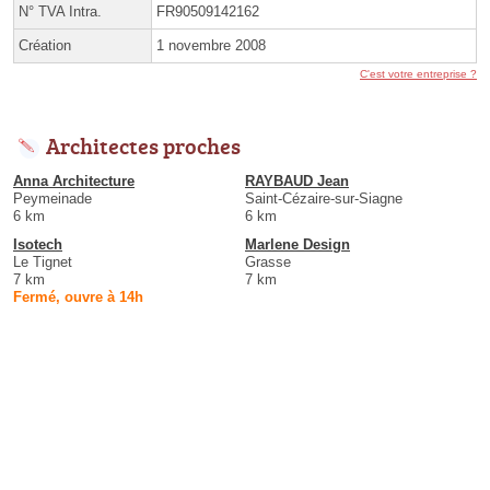
N° TVA Intra.
FR90509142162
Création
1 novembre 2008
C'est votre entreprise ?
Architectes proches
Anna Architecture
RAYBAUD Jean
Peymeinade
Saint-Cézaire-sur-Siagne
6 km
6 km
Isotech
Marlene Design
Le Tignet
Grasse
7 km
7 km
Fermé, ouvre à 14h