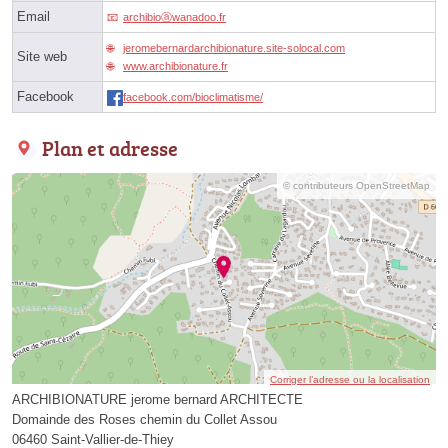
Email
archibioⓐwanadoo.fr
jeromebernardarchibionature.site-solocal.com
Site web
www.archibionature.fr
Facebook
facebook.com/bioclimatisme/
Plan et adresse
© contributeurs OpenStreetMap
Corriger l’adresse ou la localisation
ARCHIBIONATURE jerome bernard ARCHITECTE
Domainde des Roses chemin du Collet Assou
06460 Saint-Vallier-de-Thiey