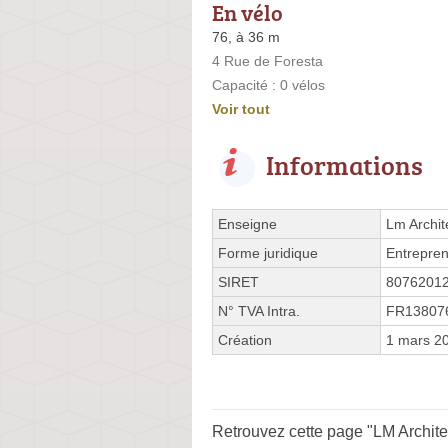
En vélo
76, à 36 m
4 Rue de Foresta
Capacité : 0 vélos
Voir tout
Informations
Enseigne
Lm Archit
Forme juridique
Entrepren
SIRET
8076201
N° TVA Intra.
FR13807
Création
1 mars 2
Retrouvez cette page "LM Archit