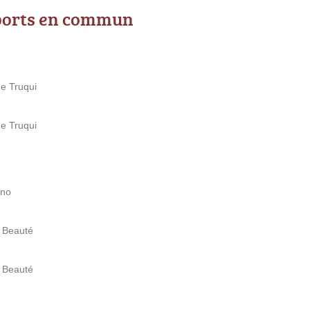
ports en commun
ue Truqui
ue Truqui
ino
e Beauté
e Beauté