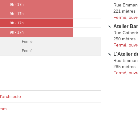
Rue Emmanue
9h - 17h
221 mètres
9h - 17h
Fermé, ouvr
9h - 17h
Atelier Ba
Rue Catheri
9h - 17h
250 mètres
Fermé
Fermé, ouvr
Fermé
L’Atelier d
Rue Emmanue
285 mètres
Fermé, ouvr
'architecte
.com