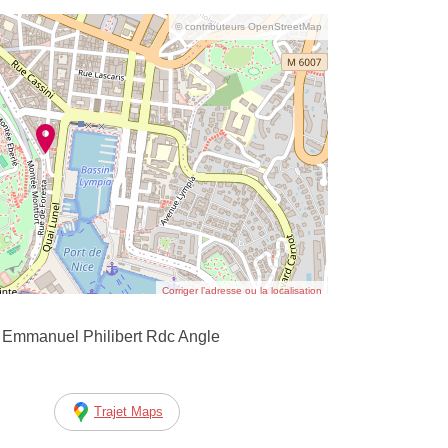
© contributeurs OpenStreetMap
Corriger l’adresse ou la localisation
Emmanuel Philibert Rdc Angle
Trajet Maps