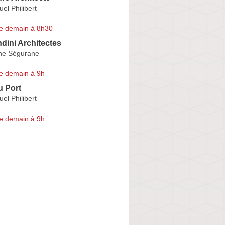
l Philibert
e demain à 8h30
ndini Architectes
ne Ségurane
e demain à 9h
u Port
l Philibert
e demain à 9h