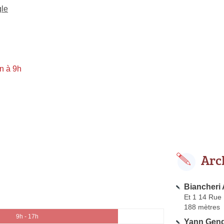
gle
n à 9h
Arc
Biancheri 
Et 1 14 Rue
188 mètres
9h - 17h
Yann Gend