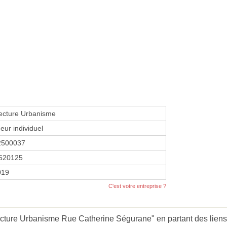
ecture Urbanisme
eur individuel
2500037
620125
019
C'est votre entreprise ?
ecture Urbanisme Rue Catherine Ségurane" en partant des liens