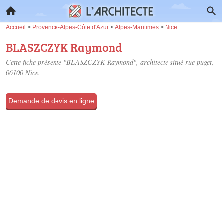
Accueil
>
Provence-Alpes-Côte d'Azur
>
Alpes-Maritimes
>
Nice
BLASZCZYK Raymond
Cette fiche présente "BLASZCZYK Raymond", architecte situé
rue puget
,
06100 Nice.
Demande de devis en ligne