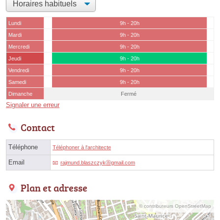
Lundi
9h - 20h
Mardi
9h - 20h
Mercredi
9h - 20h
Jeudi
9h - 20h
Vendredi
9h - 20h
Samedi
9h - 20h
Dimanche
Fermé
Signaler une erreur
Contact
Téléphone
Téléphoner à l'architecte
Email
rajmund.blaszczykⓐgmail.com
Plan et adresse
© contributeurs OpenStreetMap