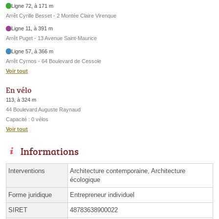
Ligne 72, à 171 m
Arrêt Cyrille Besset - 2 Montée Claire Virenque
Ligne 11, à 391 m
Arrêt Puget - 13 Avenue Saint-Maurice
Ligne 57, à 366 m
Arrêt Cyrnos - 64 Boulevard de Cessole
Voir tout
En vélo
113, à 324 m
44 Boulevard Auguste Raynaud
Capacité : 0 vélos
Voir tout
Informations
Interventions
Architecture contemporaine, Architecture
écologique
Forme juridique
Entrepreneur individuel
SIRET
48783638900022