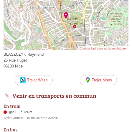
Corriger l’adresse ou la localisation
BLASZCZYK Raymond
25 Rue Puget
06100 Nice
Trajet Waze
Trajet Maps
Venir en transports en commun
En tram
Ligne L1, à 124 m
Arrêt Gorbella - 10 Boulevard Gorbella
En bus