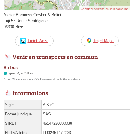
Corriger l’adresse ou la localisation
Atelier Baraness Cawker & Balini
Fuji 57 Route Stratégique
06300 Nice
Trajet Waze
Trajet Maps
Venir en transports en commun
En bus
Ligne 84, à 638 m
Arrêt Observatoire - 299 Boulevard de l'Observatoire
Informations
Sigle
A B+C
Forme juridique
SAS
SIRET
45147220300038
N° TVA Intra.
FR92451472203