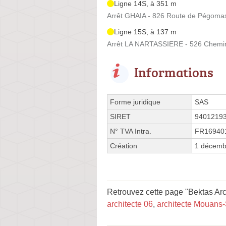
Ligne 14S, à 351 m
Arrêt GHAIA - 826 Route de Pégoma
Ligne 15S, à 137 m
Arrêt LA NARTASSIERE - 526 Chemin
Informations
Forme juridique
SAS
SIRET
9401219
N° TVA Intra.
FR16940
Création
1 décemb
Retrouvez cette page "Bektas Arch
architecte 06
,
architecte Mouans-