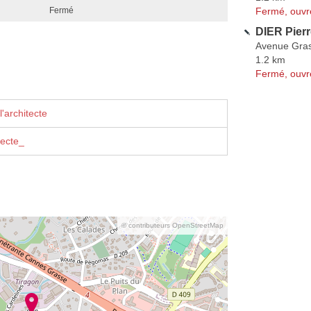
Fermé, ouvr
Fermé
DIER Pierr
Avenue Gra
1.2 km
Fermé, ouvr
'architecte
tecte_
© contributeurs OpenStreetMap