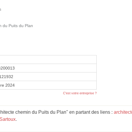
s
 du Puits du Plan
3200013
121932
re 2024
C'est votre entreprise ?
itecte chemin du Puits du Plan" en partant des liens :
architec
Sartoux
.