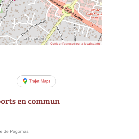
Corriger l’adresse ou la localisation
Trajet Maps
ports en commun
te de Pégomas