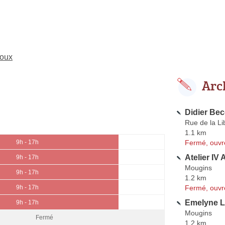
toux
Arc
Didier Bec
Rue de la Li
1.1 km
Fermé, ouvr
9h - 17h
Atelier IV 
9h - 17h
Mougins
9h - 17h
1.2 km
Fermé, ouvr
9h - 17h
Emelyne L
9h - 17h
Mougins
Fermé
1.2 km