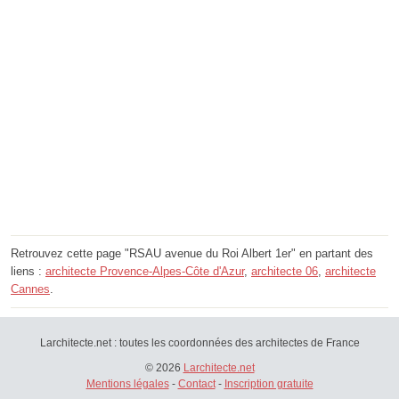
Retrouvez cette page "RSAU avenue du Roi Albert 1er" en partant des
liens :
architecte Provence-Alpes-Côte d'Azur
,
architecte 06
,
architecte
Cannes
.
Larchitecte.net : toutes les coordonnées des architectes de France
© 2026
Larchitecte.net
Mentions légales
-
Contact
-
Inscription gratuite