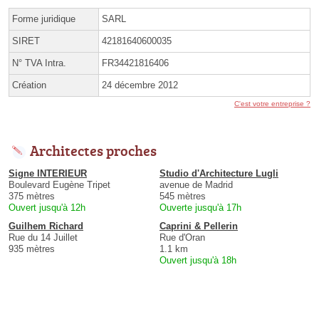
Forme juridique
SARL
SIRET
42181640600035
N° TVA Intra.
FR34421816406
Création
24 décembre 2012
C'est votre entreprise ?
Architectes proches
Signe INTERIEUR
Studio d'Architecture Lugli
Boulevard Eugène Tripet
avenue de Madrid
375 mètres
545 mètres
Ouvert jusqu'à 12h
Ouverte jusqu'à 17h
Guilhem Richard
Caprini & Pellerin
Rue du 14 Juillet
Rue d'Oran
935 mètres
1.1 km
Ouvert jusqu'à 18h