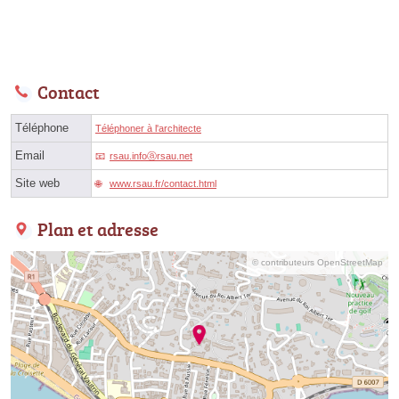
Contact
Téléphone
Téléphoner à l'architecte
Email
rsau.infoⓐrsau.net
Site web
www.rsau.fr/contact.html
Plan et adresse
© contributeurs OpenStreetMap