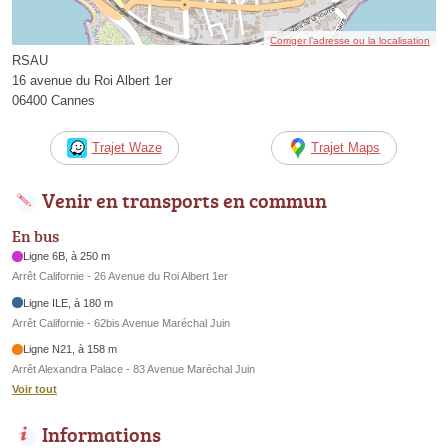
Corriger l’adresse ou la localisation
RSAU
16 avenue du Roi Albert 1er
06400 Cannes
Trajet Waze
Trajet Maps
Venir en transports en commun
En bus
Ligne 6B, à 250 m
Arrêt Californie - 26 Avenue du Roi Albert 1er
Ligne ILE, à 180 m
Arrêt Californie - 62bis Avenue Maréchal Juin
Ligne N21, à 158 m
Arrêt Alexandra Palace - 83 Avenue Maréchal Juin
Voir tout
Informations