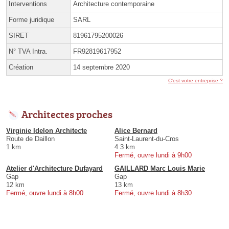
Interventions
Architecture contemporaine
Forme juridique
SARL
SIRET
81961795200026
N° TVA Intra.
FR92819617952
Création
14 septembre 2020
C'est votre entreprise ?
Architectes proches
Virginie Idelon Architecte
Alice Bernard
Route de Daillon
Saint-Laurent-du-Cros
1 km
4.3 km
Fermé, ouvre lundi à 9h00
Atelier d'Architecture Dufayard
GAILLARD Marc Louis Marie
Gap
Gap
12 km
13 km
Fermé, ouvre lundi à 8h00
Fermé, ouvre lundi à 8h30