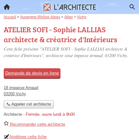
Accueil
>
Auvergne-Rhône-Alpes
>
Allier
>
Vichy
ATELIER SOFI - Sophie LALLIAS
architecte & créatrice d'Intérieurs
Cette fiche présente "ATELIER SOFI - Sophie LALLIAS architecte &
créatrice d'Intérieurs", architecte situé
impasse arnaud
, 03200 Vichy.
Demande de devis en ligne
18 impasse Arnaud
03200 Vichy
📞 Appeler cet architecte
Architecte
-
Fermée, ouvre lundi à 9h00
Recommander cette architecte
Améliorer cette fiche