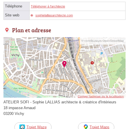
Téléphone
Téléphoner à l'architecte
Site web
sophielalliasarchitecte.com
Plan et adresse
© contributeurs OpenStreetMap
Corriger l’adresse ou la localisation
ATELIER SOFI - Sophie LALLIAS architecte & créatrice d'Intérieurs
18 impasse Arnaud
03200 Vichy
Trajet Waze
Trajet Maps