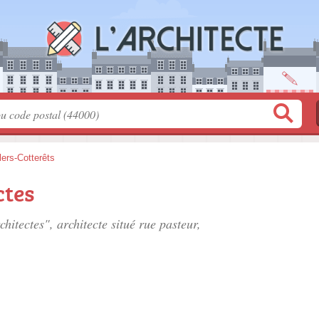
llers-Cotterêts
ctes
chitectes", architecte situé
rue pasteur
,