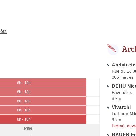
rêts
Arc
Architect
Rue du 18 Ju
865 mètres
8h - 18h
DEHU Nic
Faverolles
8h - 18h
8 km
8h - 18h
Vivarchi
8h - 18h
La Ferté-Mil
9 km
8h - 18h
Fermé, ouvr
Fermé
BAUER Fré