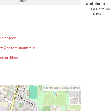
Fermé
architecte
La Ferté-Mil
10 km
'architecte
zⓐbelliere-maniere.fr
t-architectes.fr
© contributeurs OpenStreetMap