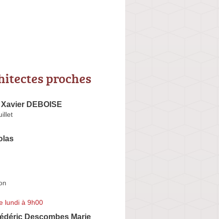
hitectes proches
e Xavier DEBOISE
illet
olas
on
e lundi à 9h00
déric Descombes Marie